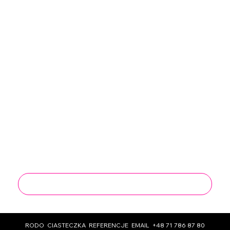
Wyrażam zgodę na przetwarzanie moich 
danych osobowych w celach 
marketingowych oraz sprzedażowych 
przez firmę Work Group Sp. z o.o.
*
Wyrażam zgodę na otrzymywanie 
informacji handlowych od Work Group Sp. 
z o.o. drogą elektroniczną na podany 
przeze mnie adres e-mail, zgodnie z 
ustawą o świadczeniu usług drogą 
elektroniczną.
*
*pole obowiązkowe
Wyślij
RODO
CIASTECZKA
REFERENCJE
EMAIL
+48 71 786 87 80