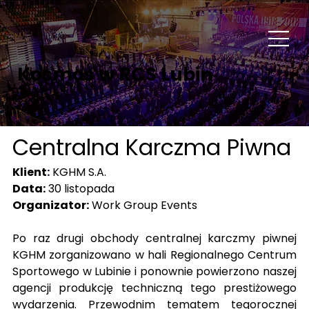
Kosmos w RCS Lubin
Centralna Karczma Piwna
Klient
:
KGHM S.A.
Data:
 30 listopada
Organizator:
 Work Group Events
Po raz drugi obchody centralnej karczmy piwnej 
KGHM zorganizowano w hali Regionalnego Centrum 
Sportowego w Lubinie i ponownie powierzono naszej 
agencji produkcję techniczną tego prestiżowego 
wydarzenia. Przewodnim tematem tegorocznej 