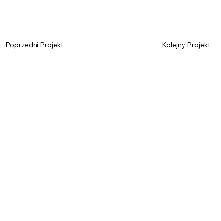
Poprzedni Projekt
Kolejny Projekt
Imię
*
Nazwisko
*
Email
*
Telefon
Wiadomość
*