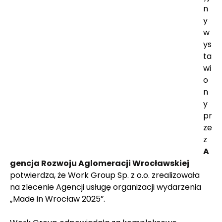
n
y 
w
ys
ta
wi
o
n
y 
pr
ze
z 
A
gencja Rozwoju Aglomeracji Wrocławskiej 
potwierdza, że Work Group Sp. z o.o. zrealizowała 
na zlecenie Agencji usługę organizacji wydarzenia 
„Made in Wrocław 2025”.