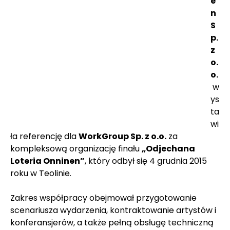
e
n 
S
p. 
z 
o.
o.
 w
ys
ta
wi
ła referencję dla 
WorkGroup Sp. z o.o.
 za 
kompleksową organizację finału 
„Odjechana 
Loteria Onninen”
, który odbył się 4 grudnia 2015 
roku w Teolinie. 
Zakres współpracy obejmował przygotowanie 
scenariusza wydarzenia, kontraktowanie artystów i 
konferansjerów, a także pełną obsługę techniczną 