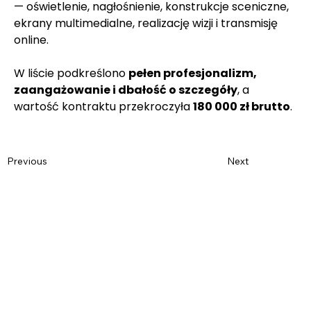
— oświetlenie, nagłośnienie, konstrukcje sceniczne, 
ekrany multimedialne, realizację wizji i transmisję 
online. 
W liście podkreślono 
pełen profesjonalizm, 
zaangażowanie i dbałość o szczegóły
, a 
wartość kontraktu przekroczyła 
180 000 zł brutto
.
Previous
Next
Name
*
Last name
*
E-mail
*