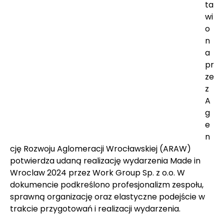
ta
wi
o
n
a 
pr
ze
z 
A
g
e
n
cję Rozwoju Aglomeracji Wrocławskiej (ARAW) 
potwierdza udaną realizację wydarzenia Made in 
Wroclaw 2024 przez Work Group Sp. z o.o. W 
dokumencie podkreślono profesjonalizm zespołu, 
sprawną organizację oraz elastyczne podejście w 
trakcie przygotowań i realizacji wydarzenia.