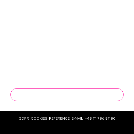
I consent to the processing of my personal 
data for marketing and sales purposes by 
Work Group Sp. z o. o.
*
I agree to receive marketing information 
from Work Group Sp. z o. o. by email at the 
address I provided, in line with the Act on 
the Provision of  Electronic Services.
*
*required field
Send
GDPR
COOKIES
REFERENCE
E-MAIL
+48 71 786 87 80