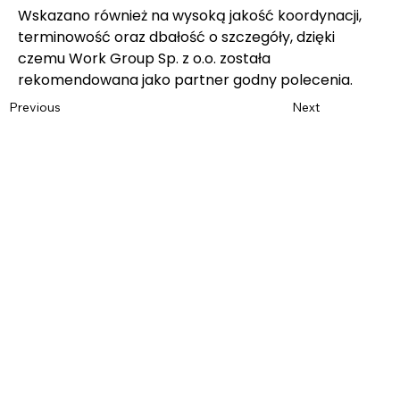
Wskazano również na wysoką jakość koordynacji, 
terminowość oraz dbałość o szczegóły, dzięki 
czemu Work Group Sp. z o.o. została 
rekomendowana jako partner godny polecenia.
Previous
Next
Name
*
Last name
*
E-mail
*
Phone
Message
*