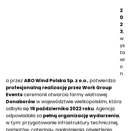
2
0
2
3
, 
w
ys
ta
wi
o
n
a przez 
ABO Wind Polska Sp. z o.o.
, potwierdza 
profesjonalną realizację przez Work Group 
Events
 ceremonii otwarcia farmy wiatrowej 
Donaborów
 w województwie wielkopolskim, która 
odbyła się 
19 października 2022 roku
. Agencja 
odpowiadała za 
pełną organizację wydarzenia
, 
w tym: przygotowanie infrastruktury technicznej, 
namiotów, cateringu, nagłośnienia, oświetlenia, 