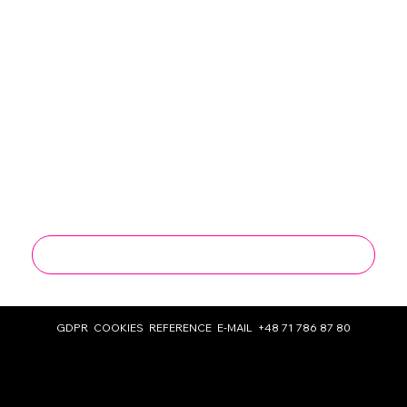
I consent to the processing of my personal 
data for marketing and sales purposes by 
Work Group Sp. z o. o.
*
I agree to receive marketing information 
from Work Group Sp. z o. o. by email at the 
address I provided, in line with the Act on 
the Provision of  Electronic Services.
*
*required field
Send
GDPR
COOKIES
REFERENCE
E-MAIL
+48 71 786 87 80
© 2025 Design by Agata Business Services