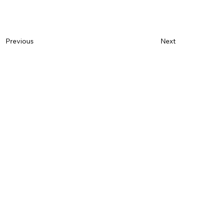
Previous
Next
Name
*
Last name
*
E-mail
*
Phone
Message
*