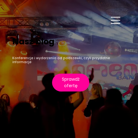
Nasz blog
Konferencje i wydarzenia od podszewki, czyli przydatne
informacje
Sprawdź
ofertę