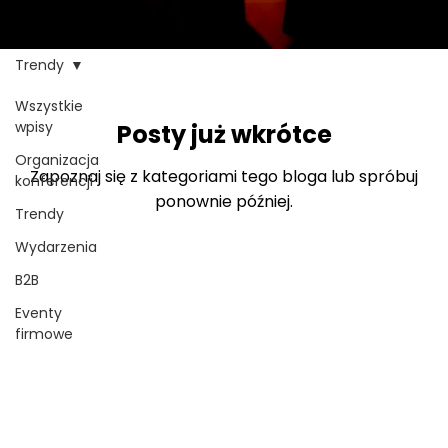
Trendy
Wszystkie
wpisy
Posty już wkrótce
Organizacja
Zapoznaj się z kategoriami tego bloga lub spróbuj
konferencji
ponownie później.
Trendy
Wydarzenia
B2B
Imię
*
Eventy
firmowe
Nazwisko
*
Email
*