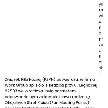
ys
ta
wi
o
n
a 
pr
ze
z 
P
ol
sk
i 
Związek Piłki Nożnej (PZPN) potwierdza, że firma 
Work Group Sp. z o.o. z siedzibą przy ul. Legnickiej 
62/103 we Wrocławiu była partnerem 
odpowiedzialnym za kompleksową realizację 
Oficjalnych Stref Kibica (Fan Meeting Points) 