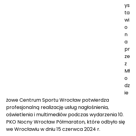
ys
ta
wi
o
n
a 
pr
ze
z 
Mł
o
dz
ie
żowe Centrum Sportu Wrocław potwierdza 
profesjonalną realizację usług nagłośnienia, 
oświetlenia i multimediów podczas wydarzenia 10. 
PKO Nocny Wrocław Półmaraton, które odbyło się 
we Wrocławiu w dniu 15 czerwca 2024 r.