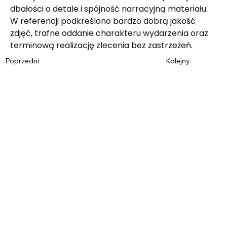
dbałości o detale i spójność narracyjną materiału. 
W referencji podkreślono bardzo dobrą jakość 
zdjęć, trafne oddanie charakteru wydarzenia oraz 
terminową realizację zlecenia bez zastrzeżeń.
Poprzedni
Kolejny
Imię
*
Nazwisko
*
Email
*
Telefon
Wiadomość
*