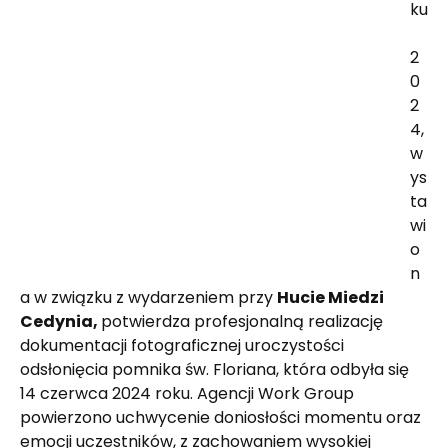
ku
2
0
2
4, 
w
ys
ta
wi
o
n
a w związku z wydarzeniem przy 
Hucie Miedzi 
Cedynia, 
potwierdza profesjonalną realizację 
dokumentacji fotograficznej uroczystości 
odsłonięcia pomnika św. Floriana, która odbyła się 
14 czerwca 2024 roku. Agencji Work Group 
powierzono uchwycenie doniosłości momentu oraz 
emocji uczestników, z zachowaniem wysokiej 