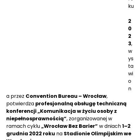
ku
2
0
2
3
, 
w
ys
ta
wi
o
n
a przez 
Convention Bureau – Wrocław
, 
potwierdza 
profesjonalną obsługę techniczną 
konferencji „Komunikacja w życiu osoby z 
niepełnosprawnością”
, zorganizowanej w 
ramach cyklu 
„Wrocław Bez Barier”
 w dniach 
1–2 
grudnia 2022 roku
 na 
Stadionie Olimpijskim we 