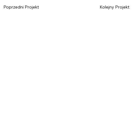
Poprzedni Projekt
Kolejny Projekt
Imię
*
Nazwisko
*
Email
*
Telefon
Wiadomość
*