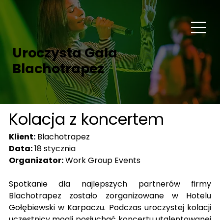
Uroczysta Gala
Blachotrapez
Kolacja z koncertem
Klient
:
Blachotrapez
Data:
 18 stycznia
Organizator:
 Work Group Events
Spotkanie dla najlepszych partnerów firmy 
Blachotrapez zostało zorganizowane w Hotelu 
Gołębiewski w Karpaczu. Podczas uroczystej kolacji 
uczestnicy mogli posłuchać koncertu utalentowanej 