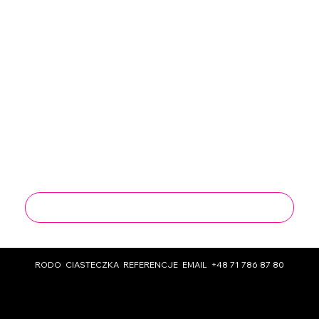
Wyrażam zgodę na przetwarzanie moich 
danych osobowych w celach 
marketingowych oraz sprzedażowych 
przez firmę Work Group Sp. z o.o.
*
Wyrażam zgodę na otrzymywanie 
informacji handlowych od Work Group Sp. 
z o.o. drogą elektroniczną na podany 
przeze mnie adres e-mail, zgodnie z 
ustawą o świadczeniu usług drogą 
elektroniczną.
*
*pole obowiązkowe
Wyślij
RODO
CIASTECZKA
REFERENCJE
EMAIL
+48 71 786 87 80
© 2025 Design by Agata Business Services