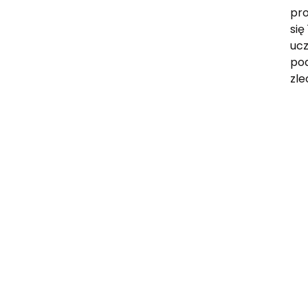
pro
się
ucz
pod
zle