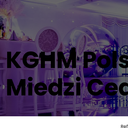
KGHM Pols
Miedzi Ce
Ref