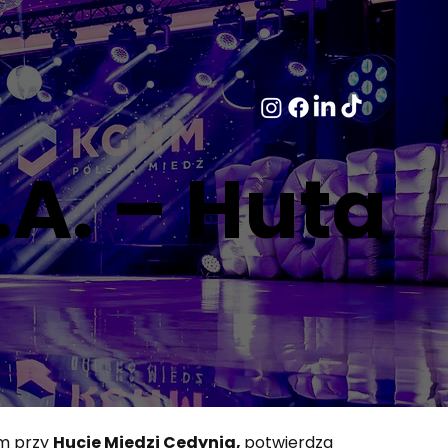
A. – Huta
m przy 
Hucie Miedzi Cedynia, 
potwierdza 