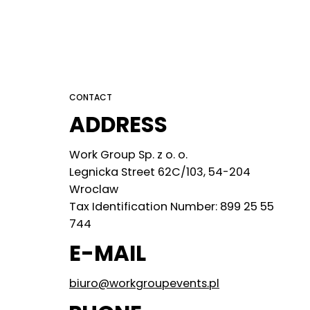
CONTACT
N
ADDRESS
Work Group Sp. z o. o.
E
Legnicka Street 62C/103, 54-204
Wroclaw
Tax Identification Number: 899 25 55
M
744
E-MAIL
biuro@workgroupevents.pl