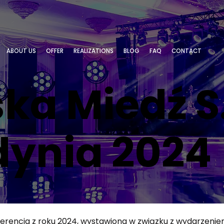
ABOUT US
OFFER
REALIZATIONS
BLOG
FAQ
CONTACT
ka Miedź S.
dynia 2024
erencja z roku 2024, wystawiona w związku z wydarzenie