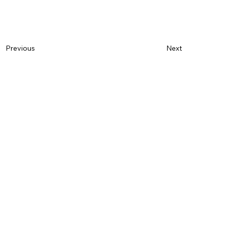
Previous
Next
Name
*
Last name
*
E-mail
*
Phone
Message
*