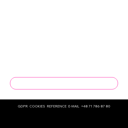
I consent to the processing of my personal 
data for marketing and sales purposes by 
Work Group Sp. z o. o.
*
I agree to receive marketing information 
from Work Group Sp. z o. o. by email at the 
address I provided, in line with the Act on 
the Provision of  Electronic Services.
*
*required field
Send
GDPR
COOKIES
REFERENCE
E-MAIL
+48 71 786 87 80
© 2025 Design by Agata Business Services