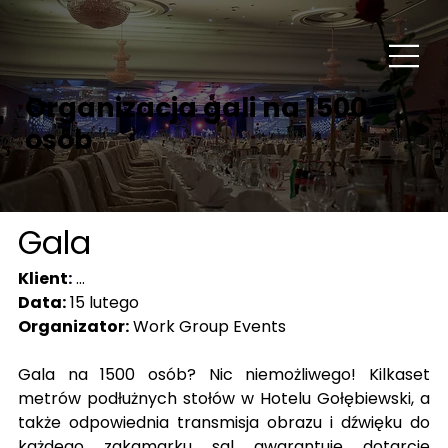
Organizacja gali na 1500
osób
Gala
Klient
:
...
Data:
 15 lutego
Organizator:
 Work Group Events
Gala na 1500 osób? Nic niemożliwego! Kilkaset 
metrów podłużnych stołów w Hotelu Gołębiewski, a 
także odpowiednia transmisja obrazu i dźwięku do 
każdego zakamarku sal gwarantuje dotarcie 