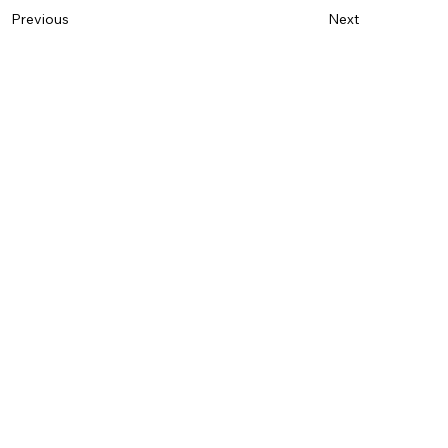
Previous
Next
Name
*
Last name
*
E-mail
*
Phone
Message
*